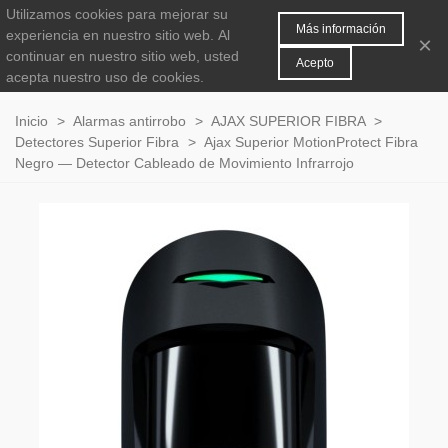
Utilizamos cookies para mejorar su
MENÚ
0
Más información
experiencia en nuestro sitio web.
Al
×
continuar en nuestro sitio web, usted
Acepto
acepta nuestro uso de cookies.
Inicio
>
Alarmas antirrobo
>
AJAX SUPERIOR FIBRA
>
Detectores Superior Fibra
>
Ajax Superior MotionProtect Fibra
Negro — Detector Cableado de Movimiento Infrarrojo