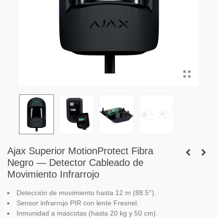
Ajax Superior MotionProtect Fibra
Negro — Detector Cableado de
Movimiento Infrarrojo
Detección de movimiento hasta 12 m (88.5°).
Sensor infrarrojo PIR con lente Fresnel.
Inmunidad a mascotas (hasta 20 kg y 50 cm).