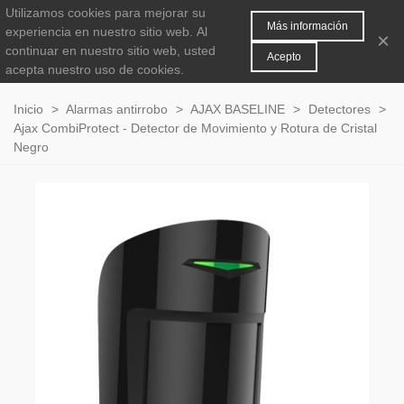
Utilizamos cookies para mejorar su
MENÚ
0
Más información
experiencia en nuestro sitio web.
Al
×
continuar en nuestro sitio web, usted
Acepto
acepta nuestro uso de cookies.
Inicio
>
Alarmas antirrobo
>
AJAX BASELINE
>
Detectores
>
Ajax CombiProtect - Detector de Movimiento y Rotura de Cristal
Negro