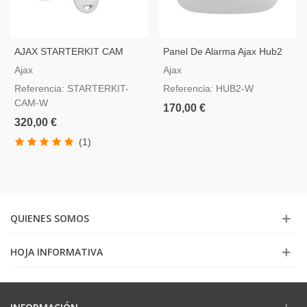
AJAX STARTERKIT CAM
Panel De Alarma Ajax Hub2
Com Motioncam, Color
Blanco Compatible Con Video
Ajax
Ajax
Blanco
Verificación
Referencia: STARTERKIT-
Referencia: HUB2-W
CAM-W
170,00 €
320,00 €
(1)
QUIENES SOMOS
HOJA INFORMATIVA