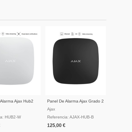
 Alarma Ajax Hub2
Panel De Alarma Ajax Grado 2
Panel De 
ompatible Con Video
En Color Negro
Blanco
Ajax
Ajax
ón
ia: HUB2-W
Referencia: AJAX-HUB-B
Referenci
€
125,00 €
125,00 €