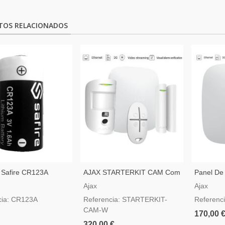
TOS RELACIONADOS
io Safire CR123A
AJAX STARTERKIT CAM Com
Panel De
Motioncam, Color Blanco
Blanco C
Ajax
Ajax
Verificaci
cia: CR123A
Referencia: STARTERKIT-
Referenc
CAM-W
170,00 
320,00 €