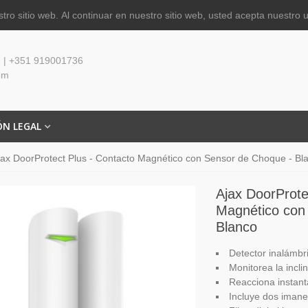
tro sitio web.
Al continuar en nuestro sitio web, usted acepta nuestro 
 | +351 919001736
om
ÓN LEGAL
jax DoorProtect Plus - Contacto Magnético con Sensor de Choque - Bl
Ajax DoorProte
Magnético con
Blanco
Detector inalámbr
Monitorea la incli
Reacciona instant
Incluye dos imane