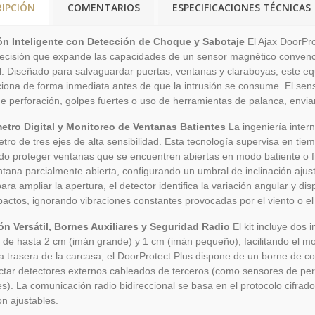
RIPCIÓN
COMENTARIOS
ESPECIFICACIONES TÉCNICAS
ón Inteligente con Detección de Choque y Sabotaje
El Ajax DoorPro
recisión que expande las capacidades de un sensor magnético convencio
l. Diseñado para salvaguardar puertas, ventanas y claraboyas, este eq
iona de forma inmediata antes de que la intrusión se consume. El sens
de perforación, golpes fuertes o uso de herramientas de palanca, envia
etro Digital y Monitoreo de Ventanas Batientes
La ingeniería intern
tro de tres ejes de alta sensibilidad. Esta tecnología supervisa en tiem
do proteger ventanas que se encuentren abiertas en modo batiente o fr
ntana parcialmente abierta, configurando un umbral de inclinación ajustab
ra ampliar la apertura, el detector identifica la variación angular y dispa
pactos, ignorando vibraciones constantes provocadas por el viento o el 
ión Versátil, Bornes Auxiliares y Seguridad Radio
El kit incluye dos 
 de hasta 2 cm (imán grande) y 1 cm (imán pequeño), facilitando el m
a trasera de la carcasa, el DoorProtect Plus dispone de un borne de 
ctar detectores externos cableados de terceros (como sensores de pers
es). La comunicación radio bidireccional se basa en el protocolo cifrad
ón ajustables.