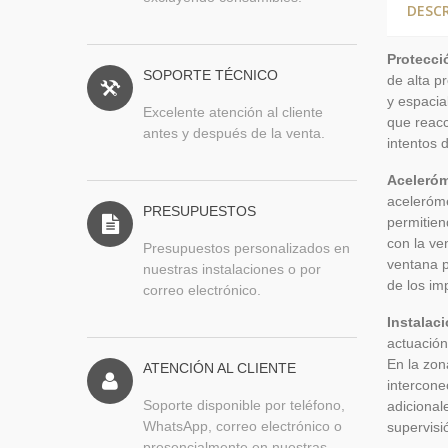
DESC
Protecci
SOPORTE TÉCNICO
de alta p
y espacia
Excelente atención al cliente
que reacc
antes y después de la venta.
intentos 
Aceleróm
aceleróme
PRESUPUESTOS
permitien
con la ve
Presupuestos personalizados en
ventana pa
nuestras instalaciones o por
de los im
correo electrónico.
Instalac
actuación
En la zon
ATENCIÓN AL CLIENTE
intercone
Soporte disponible por teléfono,
adicional
WhatsApp, correo electrónico o
supervisi
presencialmente en nuestras