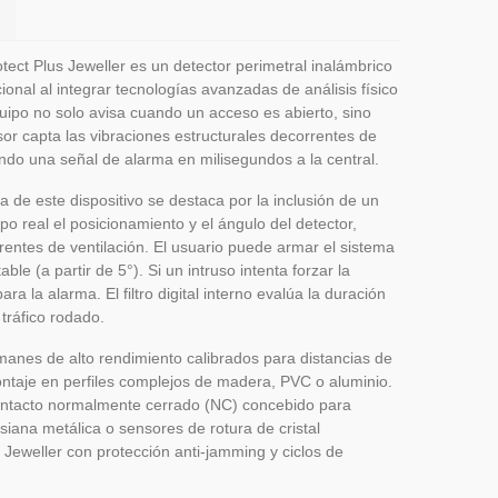
tect Plus Jeweller es un detector perimetral inalámbrico
nal al integrar tecnologías avanzadas de análisis físico
uipo no solo avisa cuando un acceso es abierto, sino
or capta las vibraciones estructurales decorrentes de
ndo una señal de alarma en milisegundos a la central.
a de este dispositivo se destaca por la inclusión de un
po real el posicionamiento y el ángulo del detector,
entes de ventilación. El usuario puede armar el sistema
le (a partir de 5°). Si un intruso intenta forzar la
ra la alarma. El filtro digital interno evalúa la duración
tráfico rodado.
imanes de alto rendimiento calibrados para distancias de
ontaje en perfiles complejos de madera, PVC o aluminio.
contacto normalmente cerrado (NC) concebido para
iana metálica o sensores de rotura de cristal
o Jeweller con protección anti-jamming y ciclos de