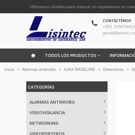
Utilizamos cookies para mejorar su experiencia en nues
CONTÁCTENOS
+351 215878413
geral@lisintec.c
TODOS LOS PRODUCTOS
INFORMACI
Inicio
>
Alarmas antirrobo
>
AJAX BASELINE
>
Detectores
>
A
CATEGORÍAS
ALARMAS ANTIRROBO
VIDEOVIGILANCIA
NETWORKING
VIDEOPORTEROS