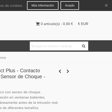
Español
Iniciar sesión
×
uso de cookies.
Más información
Acepto
0
artículo(s)
-
0,00 €
€ EUR
anco
ct Plus - Contacto
 Sensor de Choque -
ico con sensor de choque.
nación en ventanas batientes.
áneamente antes de la intrusión real.
s de diferentes tamaños.