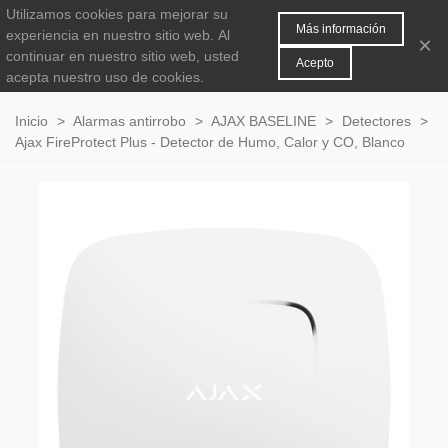
Utilizamos cookies para mejorar su
MENÚ
0
Más información
experiencia en nuestro sitio web.
Al
×
continuar en nuestro sitio web, usted
Acepto
acepta nuestro uso de cookies.
Inicio
>
Alarmas antirrobo
>
AJAX BASELINE
>
Detectores
>
Ajax FireProtect Plus - Detector de Humo, Calor y CO, Blanco