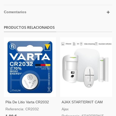
Comentarios
PRODUCTOS RELACIONADOS
Pila De Litio Varta CR2032
AJAX STARTERKIT CAM
Com Motioncam, Color
Referencia: CR2032
Ajax
Blanco
Referencia: STARTERKIT-