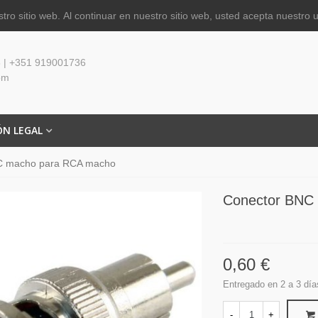
tro sitio web.
Al continuar en nuestro sitio web, usted acepta nuestro 
 | +351 919001736
om
ÓN LEGAL
C macho para RCA macho
Conector BNC
0,60 €
Entregado en 2 a 3 día
-
+