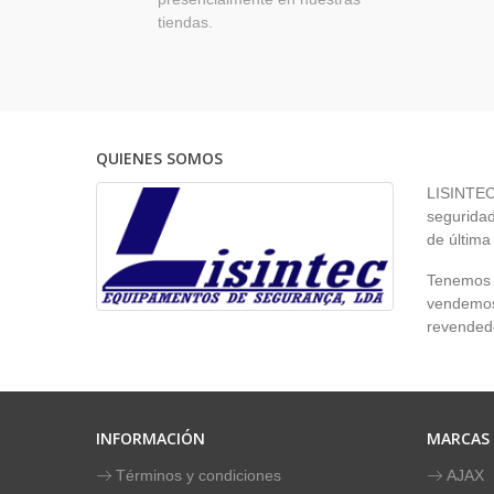
tiendas.
QUIENES SOMOS
LISINTEC 
seguridad
de última
Tenemos p
vendemos 
revendedo
INFORMACIÓN
MARCAS
Términos y condiciones
AJAX