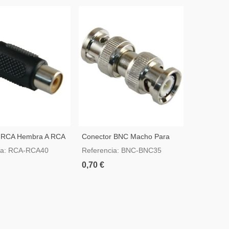
 RCA Hembra A RCA
Conector BNC Macho Para
Conector
BNC Macho
Hembra
ia: RCA-RCA40
Referencia: BNC-BNC35
Referenci
0,70 €
0,75 €