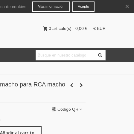
Español
Iniciar sesión
×
uso de cookies.
Más información
Acepto
0
artículo(s)
-
0,00 €
€ EUR
 macho para RCA macho
Código QR
s
Añadir al carrito