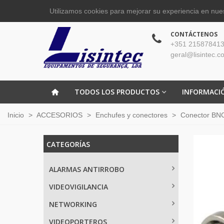
Utilizamos cookies para mejorar su experiencia en nues
CONTÁCTENOS
+351 215878413
geral@lisintec.c
TODOS LOS PRODUCTOS
INFORMACI
Inicio
>
ACCESORIOS
>
Enchufes y conectores
>
Conector BN
CATEGORÍAS
ALARMAS ANTIRROBO
VIDEOVIGILANCIA
NETWORKING
VIDEOPORTEROS