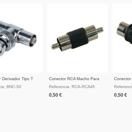
 Derivador Tipo T
Conector RCA Macho Para
Conector
cho 2 BNC Hembra
RCA Macho
Hembra
cia: BNC-50
Referencia: RCA-RCA45
Referenc
0,50 €
0,50 €