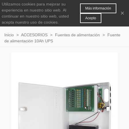
Utilizamos cookies para mejorar su
MENÚ
0
Más información
experiencia en nuestro sitio web.
Al
×
continuar en nuestro sitio web, usted
Acepto
acepta nuestro uso de cookies.
Inicio
>
ACCESORIOS
>
Fuentes de alimentación
>
Fuente
de alimentación 10Ah UPS