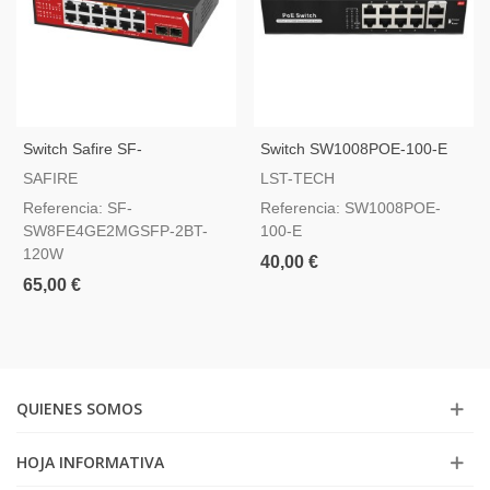
Switch Safire SF-
Switch SW1008POE-100-E
SW8FE4GE2MGSFP-2BT-
SAFIRE
LST-TECH
120W
Referencia: SF-
Referencia: SW1008POE-
SW8FE4GE2MGSFP-2BT-
100-E
120W
40,00 €
65,00 €
QUIENES SOMOS
HOJA INFORMATIVA