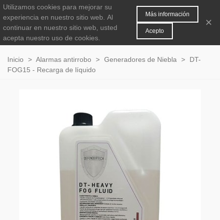
Utilizamos cookies para mejorar su
MENÚ
0
Más información
experiencia en nuestro sitio web.
Al
×
continuar en nuestro sitio web, usted
Acepto
acepta nuestro uso de cookies.
Inicio
>
Alarmas antirrobo
>
Generadores de Niebla
>
DT-
FOG15 - Recarga de líquido