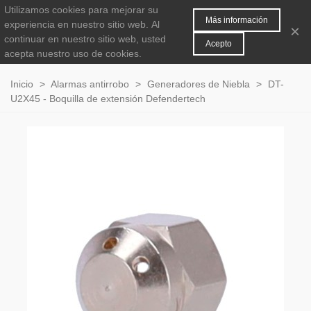
Utilizamos cookies para mejorar su
MENÚ
0
Más información
experiencia en nuestro sitio web.
Al
×
continuar en nuestro sitio web, usted
Acepto
acepta nuestro uso de cookies.
Inicio
>
Alarmas antirrobo
>
Generadores de Niebla
>
DT-
U2X45 - Boquilla de extensión Defendertech