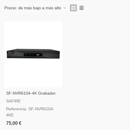
Precio: de más bajo a más alto
SF-NVR6104-4K Grabador
De Cámara IP Safire
SAFIRE
Referencia: SF-NVR6104-
4KE
75,00 €