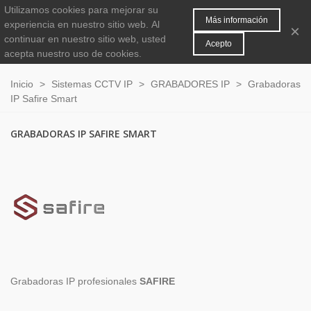
Utilizamos cookies para mejorar su
MENÚ
0
Más información
experiencia en nuestro sitio web.
Al
×
continuar en nuestro sitio web, usted
Acepto
acepta nuestro uso de cookies.
Inicio
>
Sistemas CCTV IP
>
GRABADORES IP
>
Grabadoras
IP Safire Smart
GRABADORAS IP SAFIRE SMART
Grabadoras IP profesionales
SAFIRE