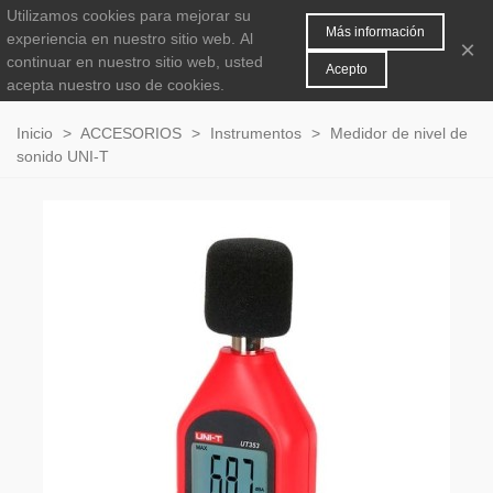
Utilizamos cookies para mejorar su
MENÚ
0
Más información
experiencia en nuestro sitio web.
Al
×
continuar en nuestro sitio web, usted
Acepto
acepta nuestro uso de cookies.
Inicio
>
ACCESORIOS
>
Instrumentos
>
Medidor de nivel de
sonido UNI-T