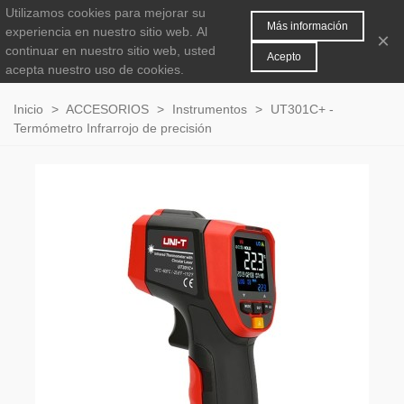
Utilizamos cookies para mejorar su
MENÚ
0
Más información
experiencia en nuestro sitio web.
Al
×
continuar en nuestro sitio web, usted
Acepto
acepta nuestro uso de cookies.
Inicio
>
ACCESORIOS
>
Instrumentos
>
UT301C+ -
Termómetro Infrarrojo de precisión