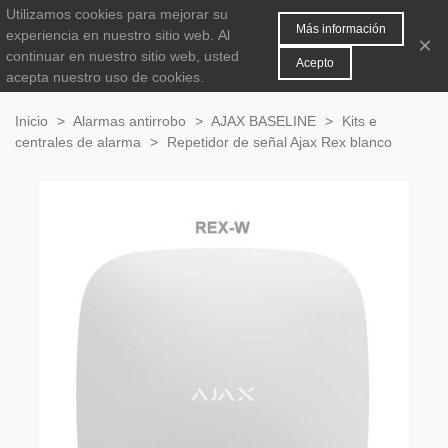
Utilizamos cookies para mejorar su
MENÚ
0
Más información
experiencia en nuestro sitio web.
Al
×
continuar en nuestro sitio web, usted
Acepto
acepta nuestro uso de cookies.
Inicio
>
Alarmas antirrobo
>
AJAX BASELINE
>
Kits e
centrales de alarma
>
Repetidor de señal Ajax Rex blanco