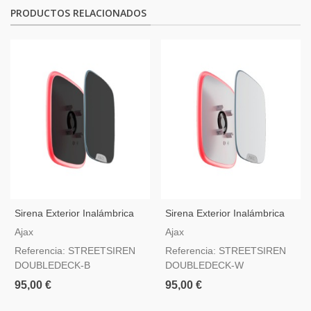
PRODUCTOS RELACIONADOS
Sirena Exterior Inalámbrica
Sirena Exterior Inalámbrica
Negra Con Tapa
Blanca Con Tapa
Ajax
Ajax
Personalizable Ajax
Personalizable Ajax
Referencia: STREETSIREN
Referencia: STREETSIREN
StreetSiren DoubleDeck
StreetSiren DoubleDeck
DOUBLEDECK-B
DOUBLEDECK-W
95,00 €
95,00 €