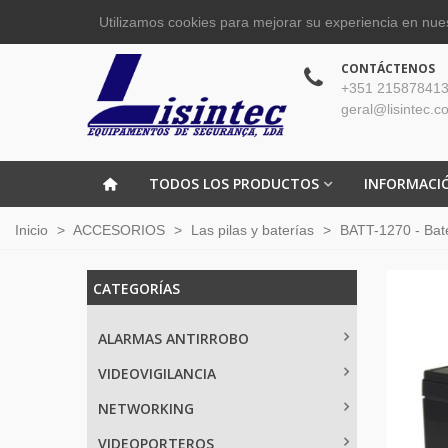
Utilizamos cookies para mejorar su experiencia en nues
CONTÁCTENOS
+351 215878413
geral@lisintec.c
TODOS LOS PRODUCTOS
INFORMACI
Inicio
>
ACCESORIOS
>
Las pilas y baterías
>
BATT-1270 - Bate
CATEGORÍAS
ALARMAS ANTIRROBO
VIDEOVIGILANCIA
NETWORKING
VIDEOPORTEROS