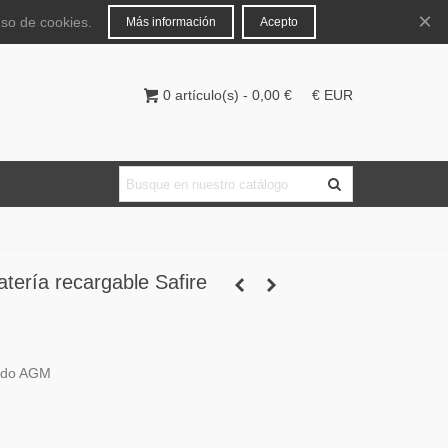
Español
Iniciar sesión
×
uso de cookies.
Más información
Acepto
0
artículo(s)
-
0,00 €
€ EUR
tería recargable Safire
cido AGM