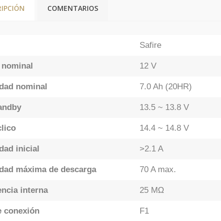
RIPCIÓN
COMENTARIOS
Safire
e nominal
12 V
dad nominal
7.0 Ah (20HR)
andby
13.5 ~ 13.8 V
lico
14.4 ~ 14.8 V
dad inicial
>2.1 A
idad máxima de descarga
70 A max.
encia interna
25 MΩ
e conexión
F1