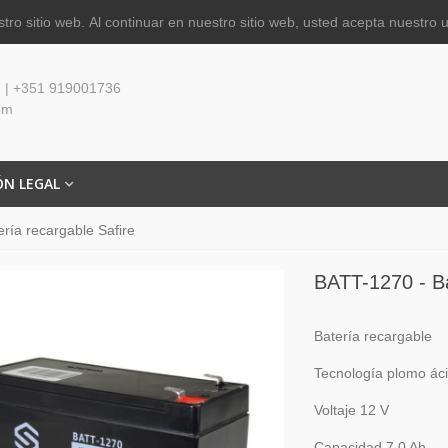
tro sitio web.
Al continuar en nuestro sitio web, usted acepta nuestro 
 | +351 919001736
om
ÓN LEGAL
ría recargable Safire
BATT-1270 - Ba
Batería recargable
Tecnología plomo á
Voltaje 12 V
Capacidad 7.0 Ah