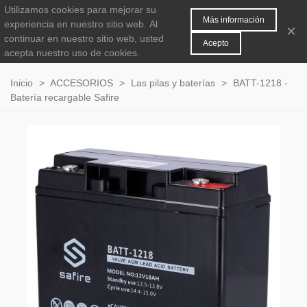
Utilizamos cookies para mejorar su
MENÚ
0
Más información
experiencia en nuestro sitio web.
Al
×
continuar en nuestro sitio web, usted
Acepto
acepta nuestro uso de cookies.
Inicio
>
ACCESORIOS
>
Las pilas y baterías
>
BATT-1218 -
Batería recargable Safire