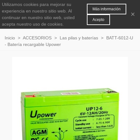
Utilizamos cookies para mejorar su
MENÚ
0
Más información
experiencia en nuestro sitio web.
Al
×
continuar en nuestro sitio web, usted
Acepto
acepta nuestro uso de cookies.
Inicio
>
ACCESORIOS
>
Las pilas y baterías
>
BATT-6012-U
- Batería recargable Upower