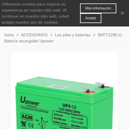
Utilizamos cookies para mejorar su
MENÚ
0
Más información
experiencia en nuestro sitio web.
Al
×
continuar en nuestro sitio web, usted
Acepto
acepta nuestro uso de cookies.
Inicio
>
ACCESORIOS
>
Las pilas y baterías
>
BATT1290-U -
Batería recargable Upower