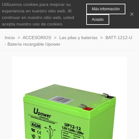
Utilizamos cookies para mejorar su
MENÚ
0
Más información
experiencia en nuestro sitio web.
Al
×
continuar en nuestro sitio web, usted
Acepto
acepta nuestro uso de cookies.
Inicio
>
ACCESORIOS
>
Las pilas y baterías
>
BATT-1212-U
- Batería recargable Upower