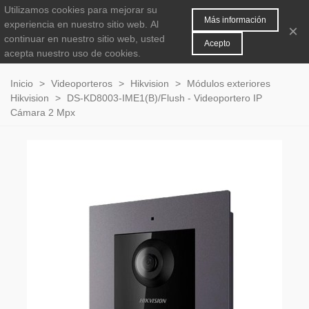
Utilizamos cookies para mejorar su
MENÚ
0
Más información
experiencia en nuestro sitio web.
Al
×
continuar en nuestro sitio web, usted
Acepto
acepta nuestro uso de cookies.
Inicio
>
Videoporteros
>
Hikvision
>
Módulos exteriores
Hikvision
>
DS-KD8003-IME1(B)/Flush - Videoportero IP
Cámara 2 Mpx