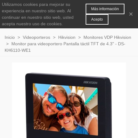
Utilizamos cookies para mejorar su
MENÚ
0
Más información
experiencia en nuestro sitio web.
Al
×
continuar en nuestro sitio web, usted
Acepto
acepta nuestro uso de cookies.
Inicio
>
Videoporteros
>
Hikvision
>
Monitores VDP Hikvision
>
Monitor para videoportero Pantalla táctil TFT de 4.3" - DS-
KH6110-WE1