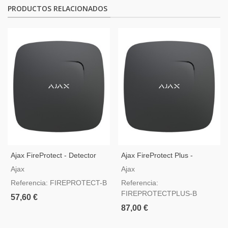
PRODUCTOS RELACIONADOS
Ajax FireProtect - Detector
Ajax FireProtect Plus -
De Humo Y Calor Inalámbrico
Detector De Humo, Calor Y
Ajax
Ajax
- Negro
CO - Negro
Referencia: FIREPROTECT-B
Referencia:
FIREPROTECTPLUS-B
57,60 €
87,00 €