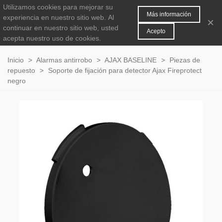
Utilizamos cookies para mejorar su
MENÚ
0
Más información
experiencia en nuestro sitio web.
Al
×
continuar en nuestro sitio web, usted
Acepto
acepta nuestro uso de cookies.
Inicio
>
Alarmas antirrobo
>
AJAX BASELINE
>
Piezas de
repuesto
>
Soporte de fijación para detector Ajax Fireprotect
negro