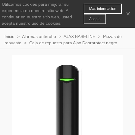
Utilizamos cookies para mejorar su
MENÚ
0
Más información
experiencia en nuestro sitio web.
Al
×
continuar en nuestro sitio web, usted
Acepto
acepta nuestro uso de cookies.
Inicio
>
Alarmas antirrobo
>
AJAX BASELINE
>
Piezas de
repuesto
>
Caja de repuesto para Ajax Doorprotect negro