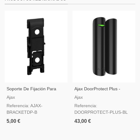
Soporte De Fijación Para
Ajax DoorProtect Plus -
Detector Ajax Doorprotect Y
Contacto Magnético Con
Ajax
Ajax
Glassprotect Negro
Sensor De Choque - Negro
Referencia: AJAX-
Referencia:
BRACKETDP-B
DOORPROTECT-PLUS-BL
5,00 €
43,00 €