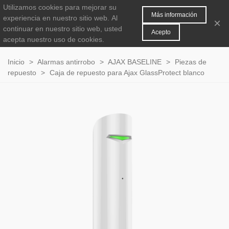
Utilizamos cookies para mejorar su
MENÚ
0
Más información
experiencia en nuestro sitio web.
Al
×
continuar en nuestro sitio web, usted
Acepto
acepta nuestro uso de cookies.
Inicio
>
Alarmas antirrobo
>
AJAX BASELINE
>
Piezas de
repuesto
>
Caja de repuesto para Ajax GlassProtect blanco