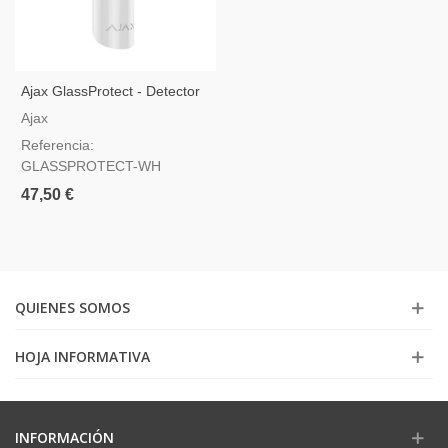
Ajax GlassProtect - Detector
De Rotura De Cristal Acústico
Ajax
- Blanco
Referencia:
GLASSPROTECT-WH
47,50 €
QUIENES SOMOS
HOJA INFORMATIVA
INFORMACIÓN