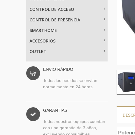
CONTROL DE ACCESO
CONTROL DE PRESENCIA
SMARTHOME
ACCESORIOS
OUTLET
ENVÍO RÁPIDO
Todos los pedidos se envían
normalmente en 24 horas.
GARANTÍAS
DESC
Todos nuestros equipos cuentan
con una garantía de 3 años,
Potenc
excluyendo consumibles.