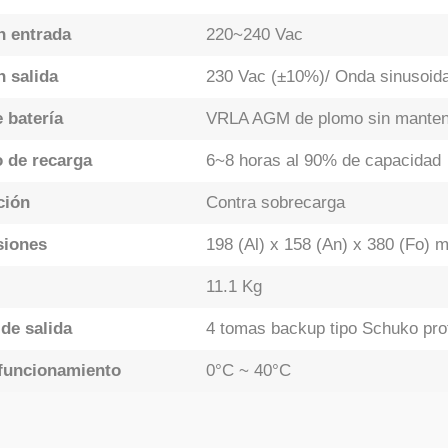
n entrada
220~240 Vac
n salida
230 Vac (±10%)/ Onda sinusoida
 batería
VRLA AGM de plomo sin manten
 de recarga
6~8 horas al 90% de capacidad
ción
Contra sobrecarga
siones
198 (Al) x 158 (An) x 380 (Fo) 
11.1 Kg
de salida
4 tomas backup tipo Schuko pro
funcionamiento
0°C ~ 40°C