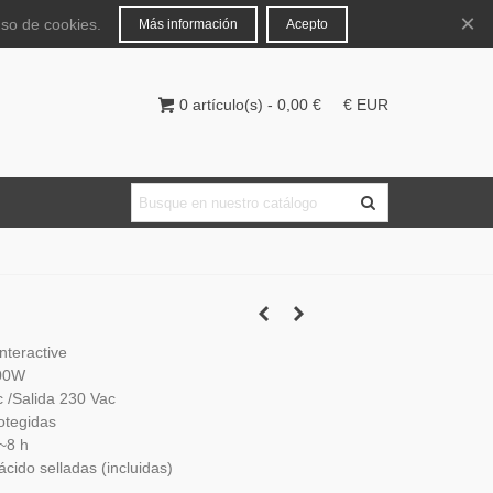
Español
Iniciar sesión
×
uso de cookies.
Más información
Acepto
0
artículo(s)
-
0,00 €
€ EUR
nteractive
200W
 /Salida 230 Vac
otegidas
~8 h
cido selladas (incluidas)