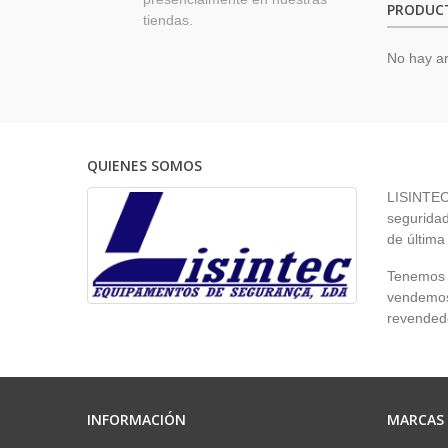
PRODUC
tiendas.
No hay ar
QUIENES SOMOS
LISINTEC 
seguridad
de última
Tenemos p
vendemos 
revendedo
INFORMACIÓN
MARCAS