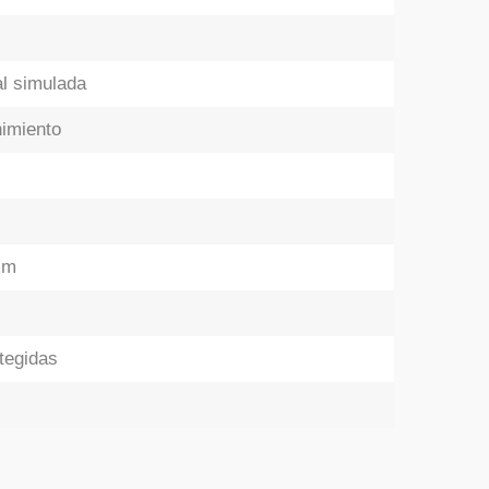
l simulada
imiento
mm
tegidas