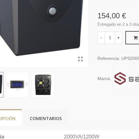
154,00 €
Entregado en 2 a 3 día
-
+
Referencia:
UPS200
Marca:
RIPCIÓN
COMENTARIOS
ia
2000VA/1200W