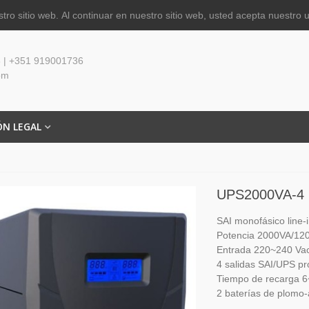
tro sitio web.
Al continuar en nuestro sitio web, usted acepta nuestro 
 | +351 919001736
om
ÓN LEGAL
UPS2000VA-4
SAI monofásico line-i
Potencia 2000VA/1
Entrada 220~240 Vac
4 salidas SAI/UPS pr
Tiempo de recarga 6
2 baterías de plomo-á