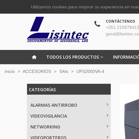
Utilizamos cookies para mejorar su experiencia en nues
CONTÁCTENOS
+351 215878413
geral@lisintec.c
TODOS LOS PRODUCTOS
INFORMACI
Inicio
>
ACCESORIOS
>
SAIs
>
UPS2000VA-4
CATEGORÍAS
ALARMAS ANTIRROBO
VIDEOVIGILANCIA
NETWORKING
VIDEOPORTEROS