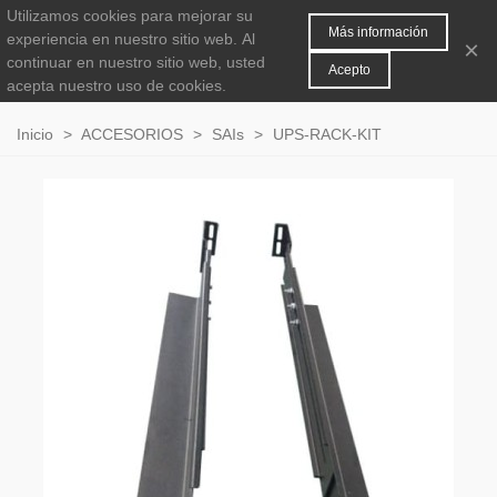
Utilizamos cookies para mejorar su
MENÚ
0
Más información
experiencia en nuestro sitio web.
Al
×
continuar en nuestro sitio web, usted
Acepto
acepta nuestro uso de cookies.
Inicio
>
ACCESORIOS
>
SAIs
>
UPS-RACK-KIT