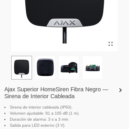
Ajax Superior HomeSiren Fibra Negro —
Sirena de Interior Cableada
Sirena de interior cableada (IP50).
Volumen ajustable: 81 a 105 dB (1 m).
Duración de alarma: 3 s a 3 min.
Salida para LED externo (3 V).