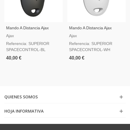
Mando A Distancia Ajax
Mando A Distancia Ajax
Superior SpaceControl
Superior SpaceControl
Ajax
Ajax
Jeweller Negro — Botón De
Jeweller Blanco — Botón De
Referencia: SUPERIOR
Referencia: SUPERIOR
Pánico Grado 2
Pánico Grado 2
SPACECONTROL-BL
SPACECONTROL-WH
40,00 €
40,00 €
QUIENES SOMOS
HOJA INFORMATIVA