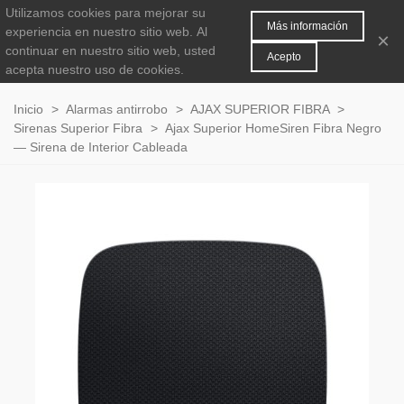
Utilizamos cookies para mejorar su
MENÚ
0
Más información
experiencia en nuestro sitio web.
Al
×
continuar en nuestro sitio web, usted
Acepto
acepta nuestro uso de cookies.
Inicio
>
Alarmas antirrobo
>
AJAX SUPERIOR FIBRA
>
Sirenas Superior Fibra
>
Ajax Superior HomeSiren Fibra Negro
— Sirena de Interior Cableada