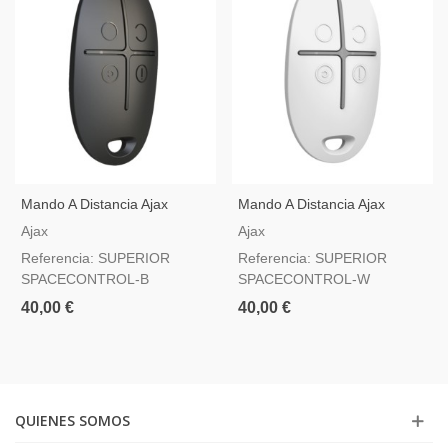
Mando A Distancia Ajax
Mando A Distancia Ajax
Superior SpaceControl
Superior SpaceControl
Ajax
Ajax
Jeweller Negro — Botón De
Jeweller Blanco — Botón De
Referencia: SUPERIOR
Referencia: SUPERIOR
Pánico Grado 2
Pánico Grado 2
SPACECONTROL-B
SPACECONTROL-W
40,00 €
40,00 €
QUIENES SOMOS