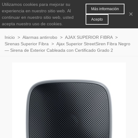
Utilizamos cookies para mejorar su
MENÚ
0
Más información
experiencia en nuestro sitio web.
Al
×
continuar en nuestro sitio web, usted
Acepto
acepta nuestro uso de cookies.
Inicio
>
Alarmas antirrobo
>
AJAX SUPERIOR FIBRA
>
Sirenas Superior Fibra
>
Ajax Superior StreetSiren Fibra Negro
— Sirena de Exterior Cableada con Certificado Grado 2