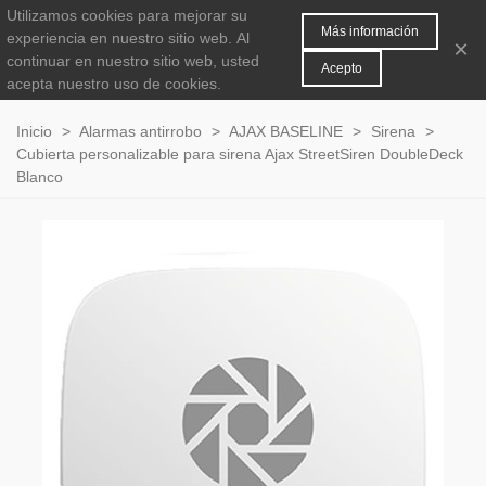
Utilizamos cookies para mejorar su
MENÚ
0
Más información
experiencia en nuestro sitio web.
Al
×
continuar en nuestro sitio web, usted
Acepto
acepta nuestro uso de cookies.
Inicio
>
Alarmas antirrobo
>
AJAX BASELINE
>
Sirena
>
Cubierta personalizable para sirena Ajax StreetSiren DoubleDeck
Blanco