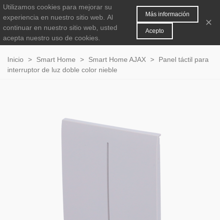
Utilizamos cookies para mejorar su
MENÚ
0
Más información
experiencia en nuestro sitio web.
Al
×
continuar en nuestro sitio web, usted
Acepto
acepta nuestro uso de cookies.
Inicio
>
Smart Home
>
Smart Home AJAX
>
Panel táctil para
interruptor de luz doble color nieble