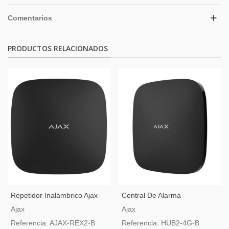
Comentarios
PRODUCTOS RELACIONADOS
Repetidor Inalámbrico Ajax
Central De Alarma
Jeweller Y Wings Negro
Profesional Ajax Hub2-4G-B
Ajax
Ajax
Referencia: AJAX-REX2-B
Referencia: HUB2-4G-B