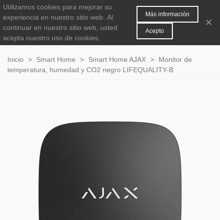
Utilizamos cookies para mejorar su
MENÚ
0
Más información
experiencia en nuestro sitio web.
Al
×
continuar en nuestro sitio web, usted
Acepto
acepta nuestro uso de cookies.
Inicio
>
Smart Home
>
Smart Home AJAX
>
Monitor de
temperatura, humedad y CO2 negro LIFEQUALITY-B