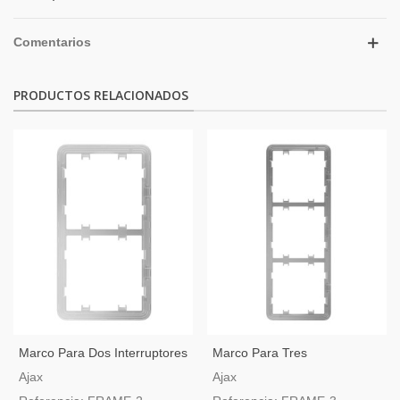
Comentarios
PRODUCTOS RELACIONADOS
Marco Para Dos Interruptores
Marco Para Tres
Vertical
Interruptores Vertical
Ajax
Ajax