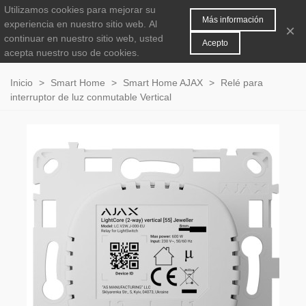
Utilizamos cookies para mejorar su
MENÚ
0
Más información
experiencia en nuestro sitio web.
Al
×
continuar en nuestro sitio web, usted
Acepto
acepta nuestro uso de cookies.
Inicio
>
Smart Home
>
Smart Home AJAX
>
Relé para
interruptor de luz conmutable Vertical