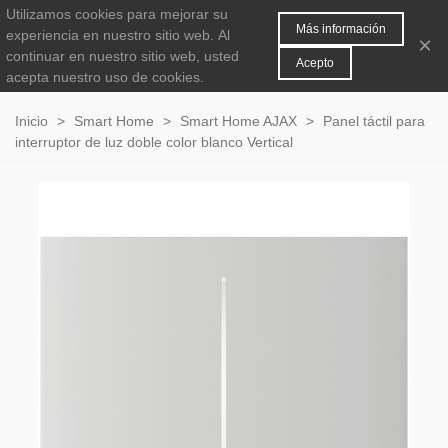
Utilizamos cookies para mejorar su
MENÚ
0
Más información
experiencia en nuestro sitio web.
Al
×
continuar en nuestro sitio web, usted
Acepto
acepta nuestro uso de cookies.
Inicio
>
Smart Home
>
Smart Home AJAX
>
Panel táctil para
interruptor de luz doble color blanco Vertical