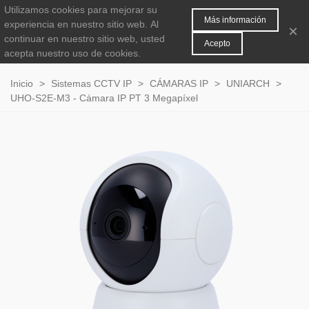
Utilizamos cookies para mejorar su
MENÚ
0
Más información
experiencia en nuestro sitio web.
Al
×
continuar en nuestro sitio web, usted
Acepto
acepta nuestro uso de cookies.
Inicio
>
Sistemas CCTV IP
>
CÁMARAS IP
>
UNIARCH
>
UHO-S2E-M3 - Cámara IP PT 3 Megapíxel