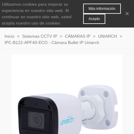
Utilizamos cookies para mejorar su
MENÚ
0
Más información
experiencia en nuestro sitio web.
Al
×
continuar en nuestro sitio web, usted
Acepto
acepta nuestro uso de cookies.
Inicio
>
Sistemas CCTV IP
>
CÁMARAS IP
>
UNIARCH
>
IPC-B122-APF40-ECO - Cámara Bullet IP Uniarch