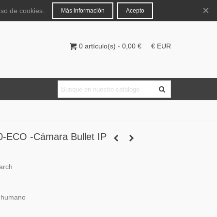
Español
Iniciar sesión
×
uso de cookies.
Más información
Acepto
0
artículo(s)
-
0,00 €
€ EUR
-ECO -Cámara Bullet IP
arch
o humano