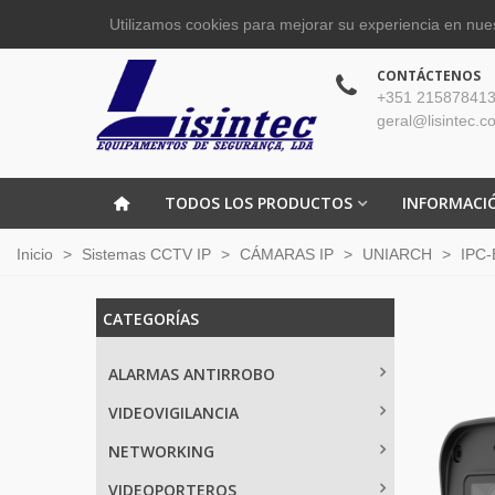
Utilizamos cookies para mejorar su experiencia en nues
CONTÁCTENOS
+351 215878413
geral@lisintec.c
TODOS LOS PRODUCTOS
INFORMACI
Inicio
>
Sistemas CCTV IP
>
CÁMARAS IP
>
UNIARCH
>
IPC-
CATEGORÍAS
ALARMAS ANTIRROBO
VIDEOVIGILANCIA
NETWORKING
VIDEOPORTEROS