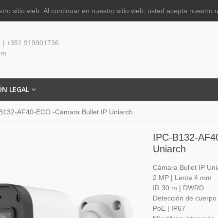
tro sitio web.
Al continuar en nuestro sitio web, usted acepta nuestro 
 | +351 919001736
om
ÓN LEGAL
B132-AF40-ECO -Cámara Bullet IP Uniarch
IPC-B132-AF40
Uniarch
Cámara Bullet IP Uni
2 MP | Lente 4 mm
IR 30 m | DWRD
Detección de cuerp
PoE | IP67