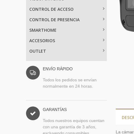
CONTROL DE ACCESO
CONTROL DE PRESENCIA
SMARTHOME
ACCESORIOS
OUTLET
ENVÍO RÁPIDO
Todos los pedidos se envían
normalmente en 24 horas.
GARANTÍAS
DESC
Todos nuestros equipos cuentan
con una garantía de 3 años,
La cámara
excluyendo consumibles.