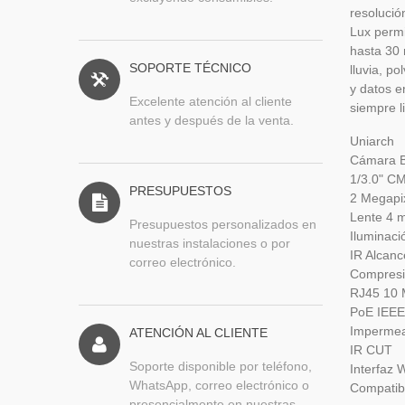
resolució
Lux permi
hasta 30 
SOPORTE TÉCNICO
lluvia, p
y datos e
Excelente atención al cliente
siempre l
antes y después de la venta.
Uniarch
Cámara Bu
1/3.0" C
PRESUPUESTOS
2 Megapi
Lente 4 
Presupuestos personalizados en
Iluminaci
nuestras instalaciones o por
IR Alcan
correo electrónico.
Compresi
RJ45 10 
PoE IEEE
Impermea
ATENCIÓN AL CLIENTE
IR CUT
Soporte disponible por teléfono,
Interfaz
WhatsApp, correo electrónico o
Compatib
presencialmente en nuestras