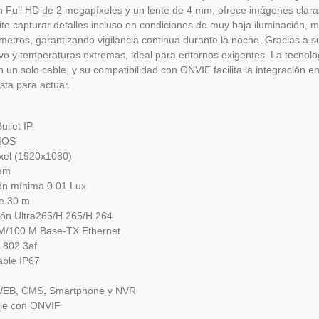
n Full HD de 2 megapíxeles y un lente de 4 mm, ofrece imágenes clara
te capturar detalles incluso en condiciones de muy baja iluminación, mi
metros, garantizando vigilancia continua durante la noche. Gracias a s
olvo y temperaturas extremas, ideal para entornos exigentes. La tecnolog
n un solo cable, y su compatibilidad con ONVIF facilita la integración en
ista para actuar.
llet IP
MOS
xel (1920x1080)
mm
ón mínima 0.01 Lux
ce 30 m
ón Ultra265/H.265/H.264
M/100 M Base-TX Ethernet
 802.3af
ble IP67
 WEB, CMS, Smartphone y NVR
le con ONVIF