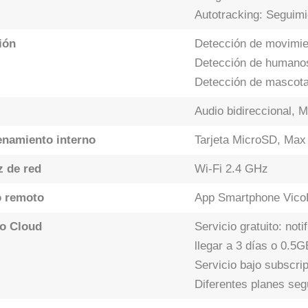
Autotracking: Seguim
ión
Detección de movimie
Detección de humanos 
Detección de mascotas
Audio bidireccional, 
namiento interno
Tarjeta MicroSD, Max 
z de red
Wi-Fi 2.4 GHz
 remoto
App Smartphone Vic
io Cloud
Servicio gratuito: no
llegar a 3 días o 0.5G
Servicio bajo subscrip
Diferentes planes seg