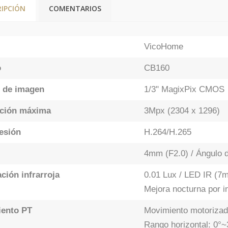
RIPCIÓN
COMENTARIOS
VicoHome
o
CB160
 de imagen
1/3" MagixPix CMOS
ción máxima
3Mpx (2304 x 1296)
esión
H.264/H.265
4mm (F2.0) / Ángulo d
ción infrarroja
0.01 Lux / LED IR (7
Mejora nocturna por in
ento PT
Movimiento motorizad
Rango horizontal: 0°~