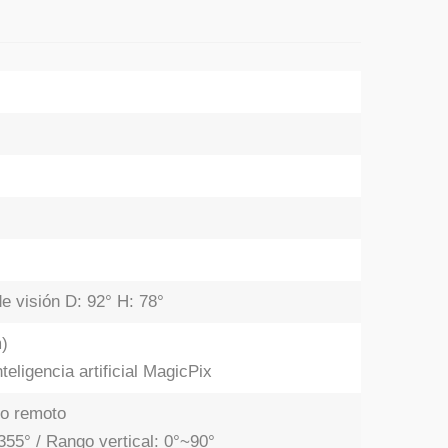
e visión D: 92° H: 78°
m)
teligencia artificial MagicPix
o remoto
355° / Rango vertical: 0°~90°