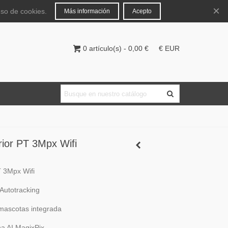
Español
Iniciar sesión
×
uso de cookies.
Más información
Acepto
0
artículo(s)
-
0,00 €
€ EUR
ior PT 3Mpx Wifi
T 3Mpx Wifi
Autotracking
mascotas integrada
na AI MagixPix