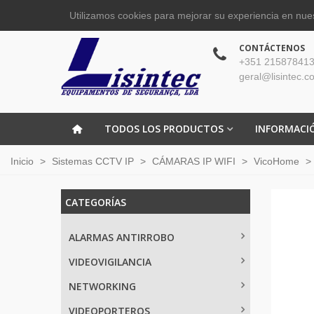
Utilizamos cookies para mejorar su experiencia en nues
CONTÁCTENOS
+351 215878413
geral@lisintec.c
TODOS LOS PRODUCTOS
INFORMACI
Inicio
>
Sistemas CCTV IP
>
CÁMARAS IP WIFI
>
VicoHome
>
CATEGORÍAS
ALARMAS ANTIRROBO
VIDEOVIGILANCIA
NETWORKING
VIDEOPORTEROS