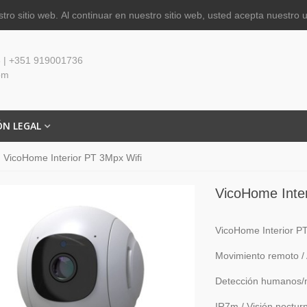
tro sitio web.
Al continuar en nuestro sitio web, usted acepta nuestro 
 | +351 919001736
om
ÓN LEGAL
VicoHome Interior PT 3Mpx Wifi
VicoHome Inter
VicoHome Interior P
Movimiento remoto / 
Detección humanos/
IR7m / Visión noctur