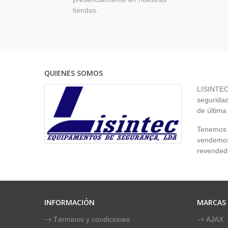
tiendas.
QUIENES SOMOS
LISINTEC 
seguridad
de última
Tenemos p
vendemos 
revendedo
INFORMACIÓN
MARCAS
Términos y condiciones
AJAX