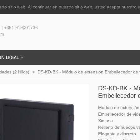
tro sitio web.
Al continuar en nuestro sitio web, usted acepta nuestro 
 | +351 919001736
om
ÓN LEGAL
ades (2 Hilos)
>
DS-KD-BK - Módulo de extensión Embellecedor de 
DS-KD-BK - Mó
Embellecedor d
Módulo de extensión
Embellecedor de vid
Sin uso
Relleno de huecos v
Elegante y discreto