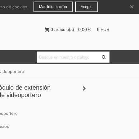
Español
Iniciar sesión
×
uso de cookies.
Más información
Acepto
0
artículo(s)
-
0,00 €
€ EUR
videoportero
dulo de extensión
e videoportero
eoportero
acíos