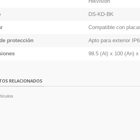
Hikvision
o
DS-KD-BK
r
Compatible con placa
de protección
Apto para exterior IP
siones
98.5 (Al) x 100 (An) 
TOS RELACIONADOS
tículos