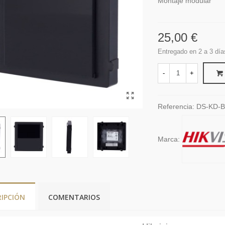
Montaje modular
25,00 €
Entregado en 2 a 3 día
-
+
Referencia:
DS-KD-
Marca:
RIPCIÓN
COMENTARIOS