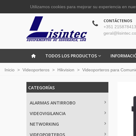
Utilizamos cookies para mejorar su experiencia en nues
CONTÁCTENOS
+351 215878413
geral@lisintec.c
TODOS LOS PRODUCTOS
INFORMACI
Inicio
>
Videoporteros
>
Hikvision
>
Videoporteros para Comunid
CATEGORÍAS
ALARMAS ANTIRROBO
VIDEOVIGILANCIA
NETWORKING
VIDEOPORTEROS