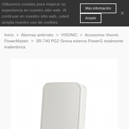
Utilizamos cookies para mejorar su
MENÚ
0
Más información
experiencia en nuestro sitio web.
Al
×
continuar en nuestro sitio web, usted
Acepto
acepta nuestro uso de cookies.
Inicio
>
Alarmas antirrobo
>
VISONIC
>
Accesorios Visonic
PowerMaster
>
SR-740 PG2 Sirena externa PowerG totalmente
inalámbrica