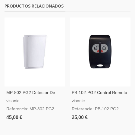
PRODUCTOS RELACIONADOS
MP-802 PG2 Detector De
PB-102-PG2 Control Remoto
Movimiento PIR Inalámbrico
PowerG
visonic
visonic
PowerG
Referencia: MP-802 PG2
Referencia: PB-102 PG2
45,00 €
25,00 €