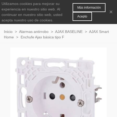
Utilizamos cookies para mejorar su
MENÚ
0
Más información
experiencia en nuestro sitio web.
Al
×
continuar en nuestro sitio web, usted
Acepto
acepta nuestro uso de cookies.
Inicio
>
Alarmas antirrobo
>
AJAX BASELINE
>
AJAX Smart
Home
>
Enchufe Ajax básica tipo F