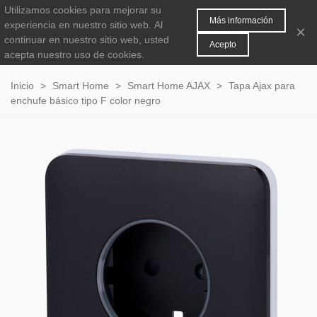
Utilizamos cookies para mejorar su
MENÚ
0
Más información
experiencia en nuestro sitio web.
Al
×
continuar en nuestro sitio web, usted
Acepto
acepta nuestro uso de cookies.
Inicio
>
Smart Home
>
Smart Home AJAX
>
Tapa Ajax para
enchufe básico tipo F color negro