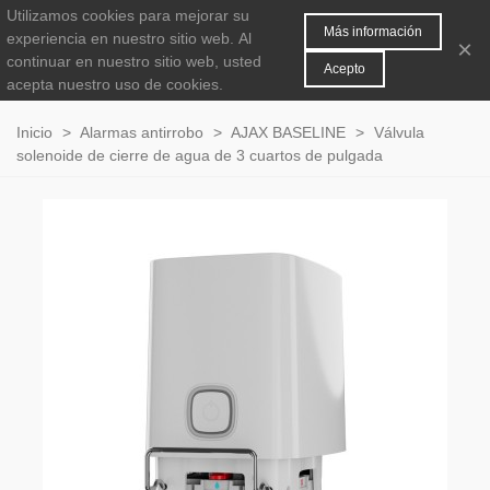
Utilizamos cookies para mejorar su
MENÚ
0
Más información
experiencia en nuestro sitio web.
Al
×
continuar en nuestro sitio web, usted
Acepto
acepta nuestro uso de cookies.
Inicio
>
Alarmas antirrobo
>
AJAX BASELINE
>
Válvula
solenoide de cierre de agua de 3 cuartos de pulgada