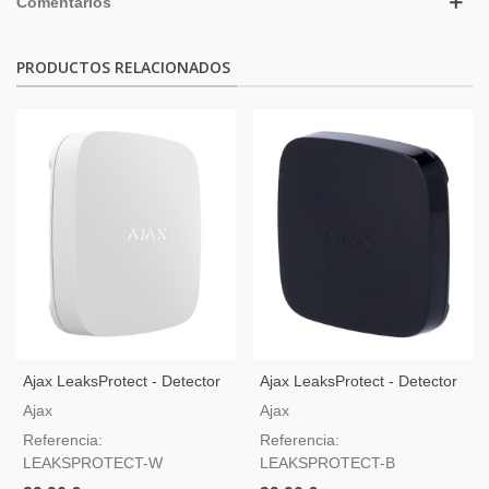
Comentarios
PRODUCTOS RELACIONADOS
Ajax LeaksProtect - Detector
Ajax LeaksProtect - Detector
De Inundación Inalámbrico -
De Inundación Inalámbrico -
Ajax
Ajax
Blanco
Negro
Referencia:
Referencia:
LEAKSPROTECT-W
LEAKSPROTECT-B