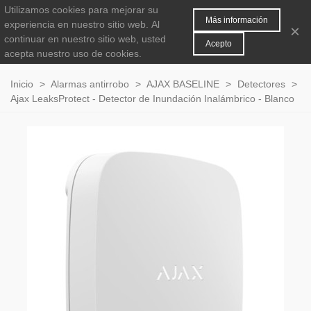
Utilizamos cookies para mejorar su
MENÚ
0
Más información
experiencia en nuestro sitio web.
Al
×
continuar en nuestro sitio web, usted
Acepto
acepta nuestro uso de cookies.
Inicio
>
Alarmas antirrobo
>
AJAX BASELINE
>
Detectores
>
Ajax LeaksProtect - Detector de Inundación Inalámbrico - Blanco