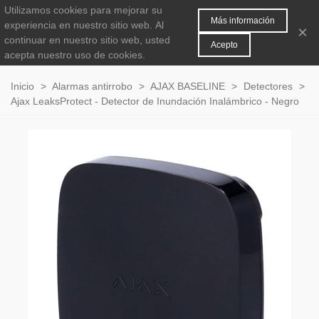
Utilizamos cookies para mejorar su
MENÚ
0
Más información
experiencia en nuestro sitio web.
Al
×
continuar en nuestro sitio web, usted
Acepto
acepta nuestro uso de cookies.
Inicio
>
Alarmas antirrobo
>
AJAX BASELINE
>
Detectores
>
Ajax LeaksProtect - Detector de Inundación Inalámbrico - Negro