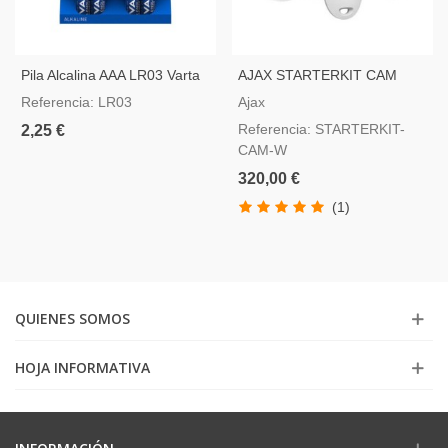
Pila Alcalina AAA LR03 Varta
AJAX STARTERKIT CAM
Com Motioncam, Color
Referencia: LR03
Ajax
Blanco
Referencia: STARTERKIT-
2,25 €
CAM-W
320,00 €
(1)
QUIENES SOMOS
HOJA INFORMATIVA