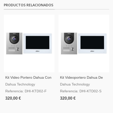
PRODUCTOS RELACIONADOS
Kit Video Portero Dahua Con
Kit Videoportero Dahua De
Conexión A Dos Hilos Y Caja
Interconexión A Dos Hilos
Dahua Technology
Dahua Technology
De Empotrar - KTD02-F
Con Caja De Superficie -
Referencia: DHI-KTD02-F
Referencia: DHI-KTD02-S
KTD02-S
320,00 €
320,00 €