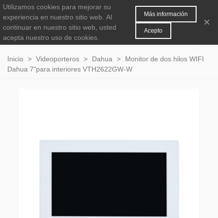
Utilizamos cookies para mejorar su
MENÚ
0
Más información
experiencia en nuestro sitio web.
Al
×
continuar en nuestro sitio web, usted
Acepto
acepta nuestro uso de cookies.
Inicio
>
Videoporteros
>
Dahua
>
Monitor de dos hilos WIFI
Dahua 7"para interiores VTH2622GW-W