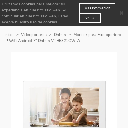
Utilizamos cookies para mejorar su
MENÚ
0
Más información
experiencia en nuestro sitio web.
Al
×
continuar en nuestro sitio web, usted
Acepto
acepta nuestro uso de cookies.
Inicio
>
Videoporteros
>
Dahua
>
Monitor para Videoportero
IP WiFi Android 7" Dahua VTH5321GW-W