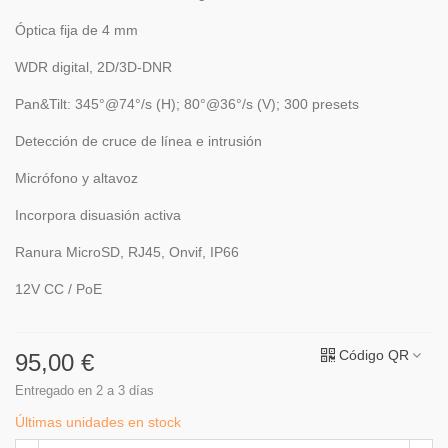
Óptica fija de 4 mm
WDR digital, 2D/3D-DNR
Pan&Tilt: 345°@74°/s (H); 80°@36°/s (V); 300 presets
Detección de cruce de línea e intrusión
Micrófono y altavoz
Incorpora disuasión activa
Ranura MicroSD, RJ45, Onvif, IP66
12V CC / PoE
Código QR
95,00 €
Entregado en 2 a 3 días
Últimas unidades en stock