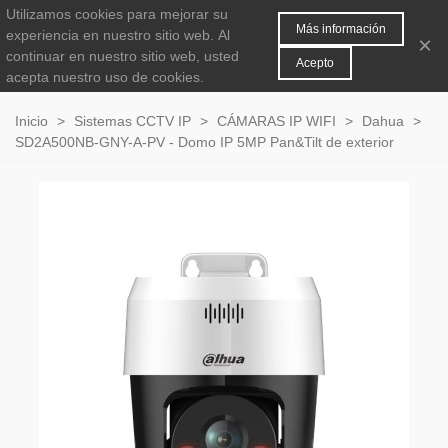
Utilizamos cookies para mejorar su
MENÚ
0
Más información
experiencia en nuestro sitio web.
Al
×
continuar en nuestro sitio web, usted
Acepto
acepta nuestro uso de cookies.
Inicio
>
Sistemas CCTV IP
>
CÁMARAS IP WIFI
>
Dahua
>
SD2A500NB-GNY-A-PV - Domo IP 5MP Pan&Tilt de exterior