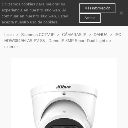
Utilizamos cookies para mejorar su
MENÚ
0
Más información
experiencia en nuestro sitio web.
Al
×
continuar en nuestro sitio web, usted
Acepto
acepta nuestro uso de cookies.
Inicio
>
Sistemas CCTV IP
>
CÁMARAS IP
>
DAHUA
>
IPC-
HDW3849H-AS-PV-S5 - Domo IP 8MP Smart Dual Light de
exterior