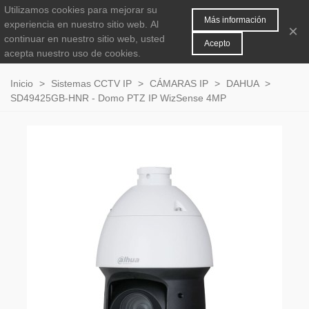
Utilizamos cookies para mejorar su
MENÚ
0
Más información
experiencia en nuestro sitio web.
Al
×
continuar en nuestro sitio web, usted
Acepto
acepta nuestro uso de cookies.
Inicio
>
Sistemas CCTV IP
>
CÁMARAS IP
>
DAHUA
>
SD49425GB-HNR - Domo PTZ IP WizSense 4MP