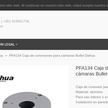
tro sitio web.
Al continuar en nuestro sitio web, usted acepta nuestro 
 | +351 919001736
om
ÓN LEGAL
ua
>
PFA134 Caja de conexiones para cámaras Bullet Dahua
PFA134 Caja d
cámaras Bulle
Caja de conexión pa
Material: aluminio
Para uso interior o ex
Instalación en pared