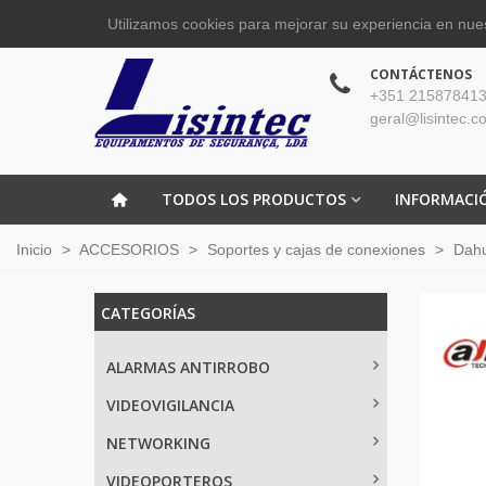
Utilizamos cookies para mejorar su experiencia en nues
CONTÁCTENOS
+351 215878413
geral@lisintec.c
TODOS LOS PRODUCTOS
INFORMACI
Inicio
>
ACCESORIOS
>
Soportes y cajas de conexiones
>
Dah
CATEGORÍAS
ALARMAS ANTIRROBO
VIDEOVIGILANCIA
NETWORKING
VIDEOPORTEROS