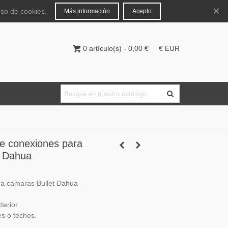
Español
Iniciar sesión
×
uso de cookies.
Más información
Acepto
0
artículo(s)
-
0,00 €
€ EUR
e conexiones para
t Dahua
ra cámaras Bullet Dahua
terior.
es o techos.