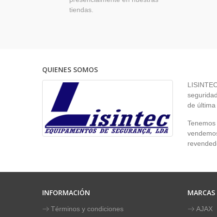
tiendas.
QUIENES SOMOS
LISINTEC 
seguridad
de última
Tenemos p
vendemos 
revendedo
INFORMACIÓN
MARCAS
Términos y condiciones
AJAX