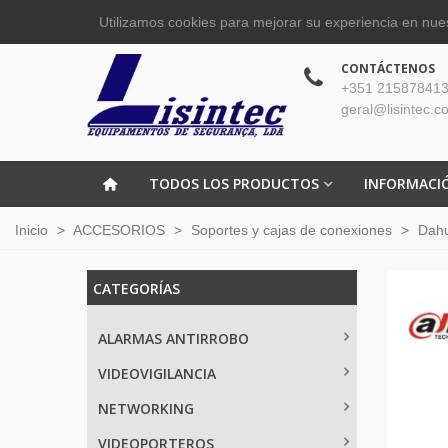
Utilizamos cookies para mejorar su experiencia en nues
CONTÁCTENOS
+351 215878413
geral@lisintec.c
TODOS LOS PRODUCTOS
INFORMACI
Inicio
>
ACCESORIOS
>
Soportes y cajas de conexiones
>
Dah
CATEGORÍAS
ALARMAS ANTIRROBO
VIDEOVIGILANCIA
NETWORKING
VIDEOPORTEROS