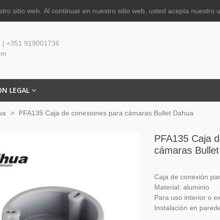
tro sitio web.
Al continuar en nuestro sitio web, usted acepta nuestro 
 | +351 919001736
om
ÓN LEGAL
ua
>
PFA135 Caja de conexiones para cámaras Bullet Dahua
PFA135 Caja d
cámaras Bulle
Caja de conexión pa
Material: aluminio
Para uso interior o ex
Instalación en pared