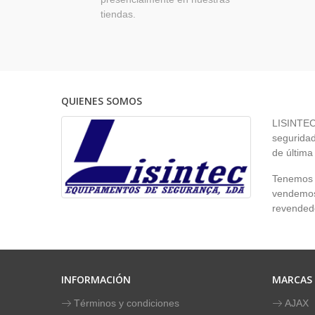
tiendas.
QUIENES SOMOS
LISINTEC 
seguridad
de última
Tenemos p
vendemos 
revendedo
INFORMACIÓN
MARCAS
Términos y condiciones
AJAX