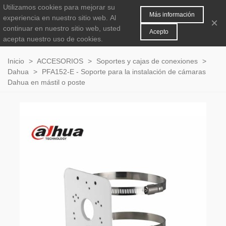
Utilizamos cookies para mejorar su
MENÚ
0
Más información
experiencia en nuestro sitio web.
Al
×
continuar en nuestro sitio web, usted
Acepto
acepta nuestro uso de cookies.
Inicio
>
ACCESORIOS
>
Soportes y cajas de conexiones
>
Dahua
>
PFA152-E - Soporte para la instalación de cámaras
Dahua en mástil o poste